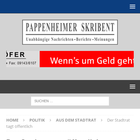
HOME
POLITIK
AUS DEM STADTRAT
Der Stadtrat
tagt öffentlich