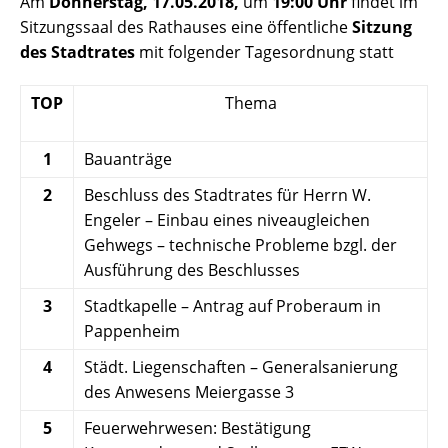
Am
Donnerstag, 17.05.2018,
um
19:00 Uhr
findet im
Sitzungssaal des Rathauses eine öffentliche
Sitzung
des Stadtrates
mit folgender Tagesordnung statt
TOP
Thema
1
Bauanträge
2
Beschluss des Stadtrates für Herrn W.
Engeler – Einbau eines niveaugleichen
Gehwegs – technische Probleme bzgl. der
Ausführung des Beschlusses
3
Stadtkapelle – Antrag auf Proberaum in
Pappenheim
4
Städt. Liegenschaften – Generalsanierung
des Anwesens Meiergasse 3
5
Feuerwehrwesen: Bestätigung