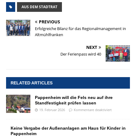
AUS DEM STADTRAT
PREVIOUS
Erfolgreiche Bilanz für das Regionalmanagement in
Altmühlfranken
NEXT
Der Ferienpass wird 40
RELATED ARTICLES
Pappenheim will die Fels neu auf ihre
Standfestigkeit prüfen lassen
19. Februar 2026
Kommentare deaktiviert
Keine Vergabe der Außenanlagen am Haus für Kinder in
Pappenheim