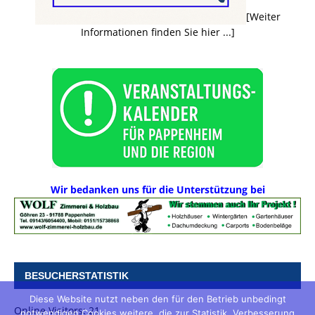
[Weiter
Informationen finden Sie hier ...]
Wir bedanken uns für die Unterstützung bei
BESUCHERSTATISTIK
Diese Website nutzt neben den für den Betrieb unbedingt
Online Visitors:
21
notwendigen Cookies weitere, die zur Statistik, Verbesserung