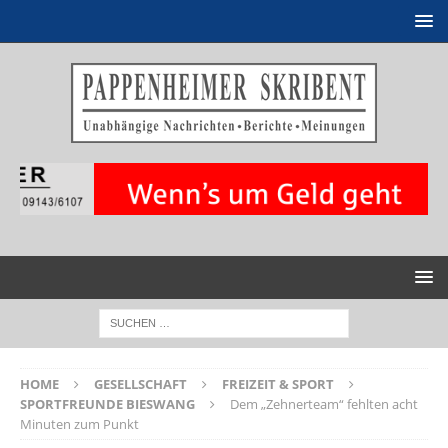
HOME
GESELLSCHAFT
FREIZEIT & SPORT
SPORTFREUNDE BIESWANG
Dem „Zehnerteam“ fehlten acht
Minuten zum Punkt