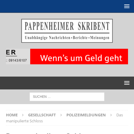
HOME
GESELLSCHAFT
POLIZEIMELDUNGEN
Das
manipulierte Schloss