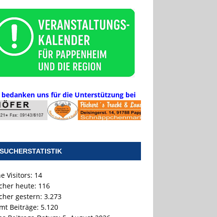
 bedanken uns für die Unterstützung bei
SUCHERSTATISTIK
e Visitors:
14
cher heute:
116
cher gestern:
3.273
mt Beiträge:
5.120