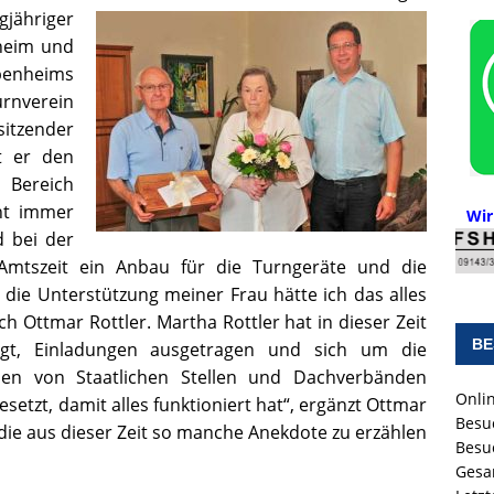
jähriger
nheim und
nheims
rnverein
itzender
at er den
 Bereich
ht immer
Wir
d bei der
 Amtszeit ein Anbau für die Turngeräte und die
die Unterstützung meiner Frau hätte ich das alles
h Ottmar Rottler. Martha Rottler hat in dieser Zeit
BE
igt, Einladungen ausgetragen und sich um die
n von Staatlichen Stellen und Dachverbänden
Onlin
etzt, damit alles funktioniert hat“, ergänzt Ottmar
Besu
 die aus dieser Zeit so manche Anekdote zu erzählen
Besu
Gesa