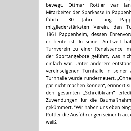
bewegt. Ottmar Rottler war lang
Mitarbeiter der Sparkasse in Pappe
führte 30 Jahre lang Pappe
mitgliederstärksten Verein, den Tu
1861 Pappenheim, dessen Ehrenvors
er heute ist. In seiner Amtszeit h
Turnverein zu einer Renaissance im
der Sportangebote geführt, was nic
einfach war. Unter anderem entstan
vereinseigenen Turnhalle in seiner
Turnhalle wurde runderneuert. „Ohne 
gar nicht machen können“, erinnert sic
den gesamten „Schreibkram“ erled
Zuwendungen für die Baumaßnahme
gekümmert. “Wir haben uns eben einges
Rottler die Ausführungen seiner Frau,
weiß.