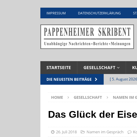
IMPRESSUM
DATENSCHUTZERKLÄRUNG
ST
STARTSEITE
GESELLSCHAFT
K
[ 5. August 2026
DIE NEUESTEN BEITRÄGE
Zementwerk
HOME
GESELLSCHAFT
NAMEN IM 
[ 4. August 2026
VERANSTALTU
Das Glück der Eis
[ 4. August 2026
ankommen
V
26. Juli 2018
Namen im Gespräch
K