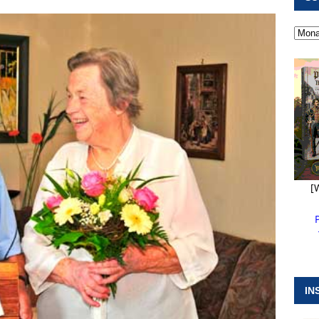
 ]
Kanonendonner und Pappenheimer Marsch für Hubert
RANSTALTUNGEN
 ]
Neue Naturparkführer verstärken das Angebot im Altmühltal
 ]
Stellenangebot beim Wasserzweckverband links der Altmühl
N
[
IN