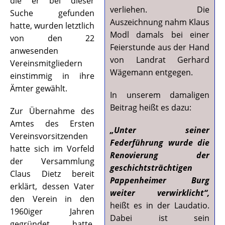
die er bei dieser
verliehen. Die
Suche gefunden
Auszeichnung nahm Klaus
hatte, wurden letztlich
Modl damals bei einer
von den 22
Feierstunde aus der Hand
anwesenden
von Landrat Gerhard
Vereinsmitgliedern
Wägemann entgegen.
einstimmig in ihre
Ämter gewählt.
In unserem damaligen
Beitrag heißt es dazu:
Zur Übernahme des
Amtes des Ersten
„Unter seiner
Vereinsvorsitzenden
Federführung wurde die
hatte sich im Vorfeld
Renovierung der
der Versammlung
geschichtsträchtigen
Claus Dietz bereit
Pappenheimer Burg
erklärt, dessen Vater
weiter verwirklicht“,
den Verein in den
heißt es in der Laudatio.
1960iger Jahren
Dabei ist sein
gegründet hatte.