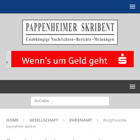
HOME
GESELLSCHAFT
EHRENAMT
Burgfreunde
bestehen weiter