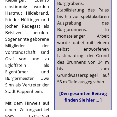
Kießlinger. Ebenso
Burggrabens,
einstimmig wurden
Stabilisierung des Palas
Hartmut Hildebrand,
bis hin zur spektakulären
Frieder Hüttinger und
Ausgrabung des
Jochen Radegast als
Burgbrunnens. In
Beisitzer berufen.
monatelanger Arbeit
Sogenannte geborene
wurde dabei mit einem
Mitglieder der
selbst entworfenen
Vorstandschaft sind
Lastenaufzug der Grund
Graf von und zu
des Brunnens von 34 m
Egloffstein als
bis zum
Eigentümer und
Grundwasserspiegel auf
Bürgermeister Uwe
56 m Tiefe ausgegraben.
Sinn als Vertreter der
Stadt Pappenheim.
[Den gesamten Beitrag
finden Sie hier … ]
Mit dem Hinweis auf
einen Zeitungsartikel
vom 15.05.1964