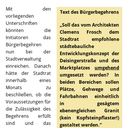
Mit den
Text des Bürgerbegehrens
vorliegenden
Unterschriften
„Soll das vom Architekten
könnten die
Clemens Frosch dem
Initiatoren das
Stadtrat empfohlene
Bürgerbegehren
städtebauliche
nun bei der
Entwicklungskonzept der
Stadtverwaltung
Deisingerstraße und des
einreichen. Danach
Marktplatzes
umgehend
hätte der Stadtrat
umgesetzt werden? In
innerhalb eines
beiden Bereichen sollen
Monats zu
Plätze, Gehwege und
beschließen, ob die
Fahrbahnen einheitlich
Voraussetzungen für
in gesägtem
die Zulässigkeit des
ebenengleichen Granit
Begehrens erfüllt
(kein Kopfsteinpflaster!)
sind und das
gestaltet werden.“