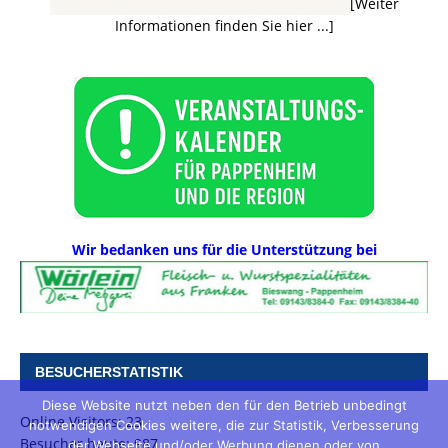
[Weiter
Informationen finden Sie hier ...]
Wir bedanken uns für die Unterstützung bei
BESUCHERSTATISTIK
Diese Website nutzt neben den für den Betrieb unbedingt
Online Visitors:
23
notwendigen Cookies weitere, die zur Statistik, Verbesserung
Besucher heute:
987
der Webseite und/oder Werbung dienen oder von