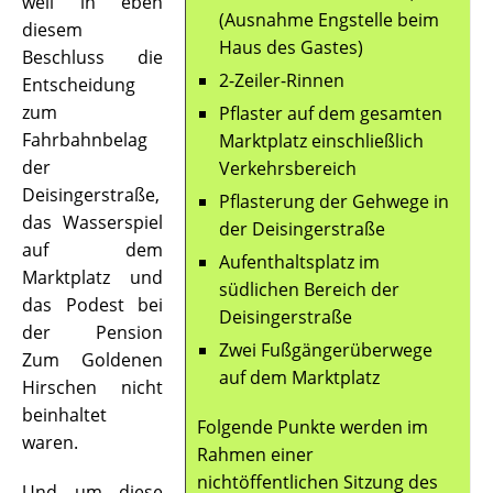
weil in eben
(Ausnahme Engstelle beim
diesem
Haus des Gastes)
Beschluss die
2-Zeiler-Rinnen
Entscheidung
zum
Pflaster auf dem gesamten
Fahrbahnbelag
Marktplatz einschließlich
der
Verkehrsbereich
Deisingerstraße,
Pflasterung der Gehwege in
das Wasserspiel
der Deisingerstraße
auf dem
Aufenthaltsplatz im
Marktplatz und
südlichen Bereich der
das Podest bei
Deisingerstraße
der Pension
Zwei Fußgängerüberwege
Zum Goldenen
auf dem Marktplatz
Hirschen nicht
beinhaltet
Folgende Punkte werden im
waren.
Rahmen einer
nichtöffentlichen Sitzung des
Und um diese