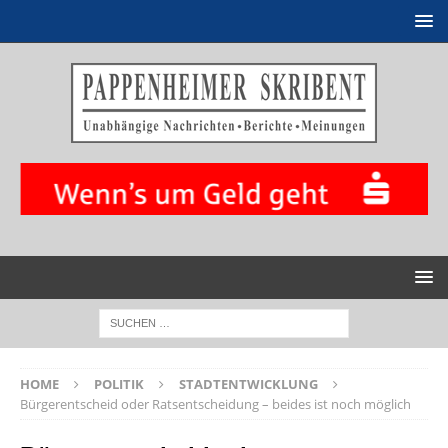
HOME
POLITIK
STADTENTWICKLUNG
Bürgerentscheid oder Ratsentscheidung – beides ist noch möglich