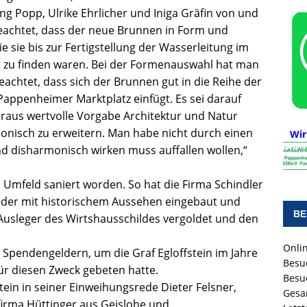
g Popp, Ulrike Ehrlicher und Iniga Gräfin von und
 geachtet, dass der neue Brunnen in Form und
e sie bis zur Fertigstellung der Wasserleitung im
t zu finden waren. Bei der Formenauswahl hat man
achtet, dass sich der Brunnen gut in die Reihe der
ppenheimer Marktplatz einfügt. Es sei darauf
aus wertvolle Vorgabe Architektur und Natur
nisch zu erweitern. Man habe nicht durch einen
Wir
nd disharmonisch wirken muss auffallen wollen,“
Umfeld saniert worden. So hat die Firma Schindler
nder mit historischem Aussehen eingebaut und
BE
Ausleger des Wirtshausschildes vergoldet und den
Onlin
Spendengeldern, um die Graf Egloffstein im Jahre
Besu
für diesen Zweck gebeten hatte.
Besu
tein in seiner Einweihungsrede Dieter Felsner,
Gesa
firma Hüttinger aus Geislohe und