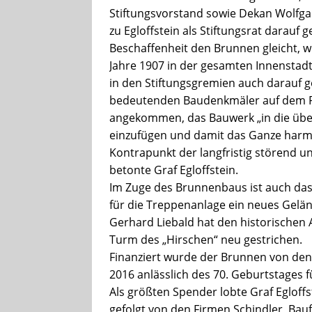
Stiftungsvorstand sowie Dekan Wolfgan
zu Egloffstein als Stiftungsrat darauf
Beschaffenheit den Brunnen gleicht, wi
Jahre 1907 in der gesamten Innenstad
in den Stiftungsgremien auch darauf ge
bedeutenden Baudenkmäler auf dem Pa
angekommen, das Bauwerk „in die über
einzufügen und damit das Ganze harmo
Kontrapunkt der langfristig störend u
betonte Graf Egloffstein.
Im Zuge des Brunnenbaus ist auch das 
für die Treppenanlage ein neues Gelä
Gerhard Liebald hat den historischen 
Turm des „Hirschen“ neu gestrichen.
Finanziert wurde der Brunnen von den 
2016 anlässlich des 70. Geburtstages 
Als größten Spender lobte Graf Egloffs
gefolgt von den Firmen Schindler, Bau