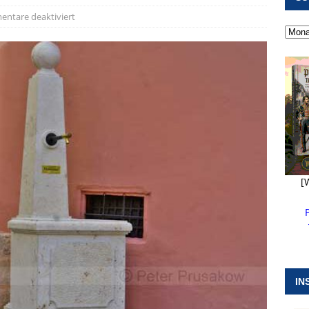
 ]
Kanonendonner und Pappenheimer Marsch für Hubert
ntare deaktiviert
RANSTALTUNGEN
 ]
Neue Naturparkführer verstärken das Angebot im Altmühltal
 ]
Stellenangebot beim Wasserzweckverband links der Altmühl
N
[
IN