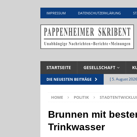
IMPRESSUM
DATENSCHUTZERKLÄRUNG
ST
STARTSEITE
GESELLSCHAFT
K
[ 5. August 2026
DIE NEUESTEN BEITRÄGE
Zementwerk
HOME
POLITIK
STADTENTWICKLU
[ 4. August 2026
VERANSTALTU
Brunnen mit best
[ 4. August 2026
Trinkwasser
ankommen
V