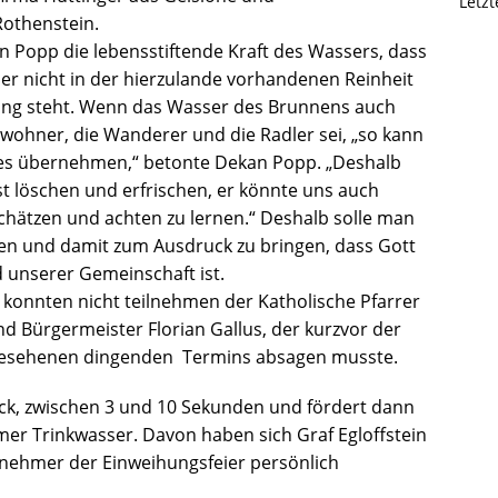
Letz
Rothenstein.
 Popp die lebensstiftende Kraft des Wassers, dass
der nicht in der hierzulande vorhandenen Reinheit
gung steht. Wenn das Wasser des Brunnens auch
 Bewohner, die Wanderer und die Radler sei, „so kann
kes übernehmen,“ betonte Dekan Popp. „Deshalb
t löschen und erfrischen, er könnte uns auch
chätzen und achten zu lernen.“ Deshalb solle man
gen und damit zum Ausdruck zu bringen, dass Gott
 unserer Gemeinschaft ist.
t konnten nicht teilnehmen der Katholische Pfarrer
nd Bürgermeister Florian Gallus, der kurzvor der
gesehenen dingenden Termins absagen musste.
uck, zwischen 3 und 10 Sekunden und fördert dann
er Trinkwasser. Davon haben sich Graf Egloffstein
nehmer der Einweihungsfeier persönlich