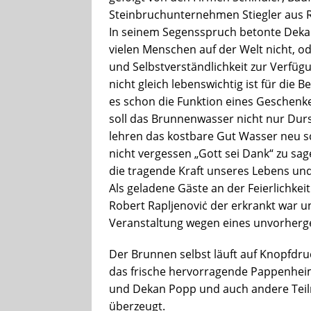
Steinbruchunternehmen Stiegler aus 
In seinem Segensspruch betonte Dekan
vielen Menschen auf der Welt nicht, o
und Selbstverständlichkeit zur Verfü
nicht gleich lebenswichtig ist für die
es schon die Funktion eines Geschen
soll das Brunnenwasser nicht nur Durs
lehren das kostbare Gut Wasser neu s
nicht vergessen „Gott sei Dank“ zu sa
die tragende Kraft unseres Lebens und
Als geladene Gäste an der Feierlichkei
Robert Rapljenoviċ der erkrankt war u
Veranstaltung wegen eines unvorher
Der Brunnen selbst läuft auf Knopfdr
das frische hervorragende Pappenheim
und Dekan Popp und auch andere Teil
überzeugt.