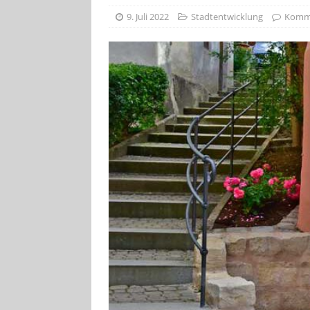
[ 4. August 2026
9. Juli 2022
Stadtentwicklung
Komme
Aiwanger
VE
[ 3. August 2026
TOURISTIK
[ 5. August 2026
UNTERNEHME