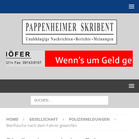
HOME
GESELLSCHAFT
POLIZEIMELDUNGEN
Bierflasche nach dem Fahrer geworfen