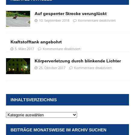
Auf gesperrter Strecke verunglückt
10. September 2018
Kommentare deaktiviert
Kraftstofftank angebohrt
5. März 2017
Kommentare deaktiviert
Körperverletzung durch blinkende Lichter
25. Oktober 2017
Kommentare deaktiviert
INHALTSVERZEICHNIS
BEITRÄGE MONATSWEISE IM ARCHIV SUCHEN