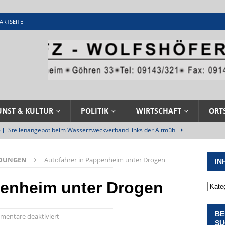
ARTSEITE
UNST & KULTUR
POLITIK
WIRTSCHAFT
ORT
 ]
Stellenangebot beim Wasserzweckverband links der Altmühl
N
LDUNGEN
Autofahrer in Pappenheim unter Drogen
IN
 ]
Feuerwehr Pappenheim im Einsatz bei Brand im Solnhofener
EHRENAMT
penheim unter Drogen
 ]
Militärgeschichte paddelt in Pappenheim bis heute mit
BE
NGEN
entare deaktiviert
SU