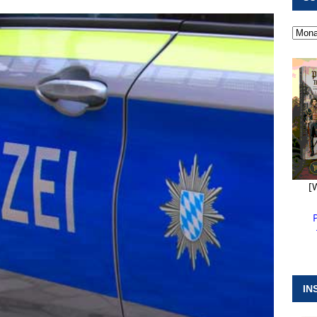
 ]
Pappenheim erlebt Hubert Aiwanger mit Botschaften die
ERANSTALTUNGEN
 ]
Kanonendonner und Pappenheimer Marsch für Hubert
RANSTALTUNGEN
 ]
Sommerabendmusik mit Pop und Musicalklängen in
KIRCHEN
[
IN