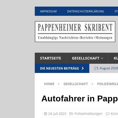
IMPRESSUM
DATENSCHUTZERKLÄRUNG
ST
STARTSEITE
GESELLSCHAFT
K
[ 5. August 2026
DIE NEUESTEN BEITRÄGE
UNTERNEHME
HOME
GESELLSCHAFT
POLIZEIME
[ 5. August 2026
Zementwerk
Autofahrer in Pap
[ 4. August 2026
VERANSTALTU
24. Juli 2023
Polizeimeldungen
Komm