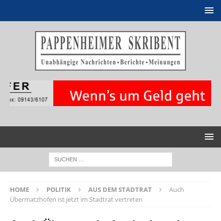
HOME
POLITIK
AUS DEM STADTRAT
Auch
Übermatzhofen ist jetzt im Stadtrat vertreten