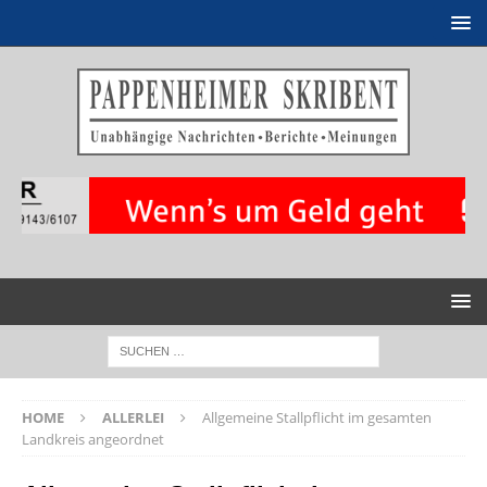
HOME
ALLERLEI
Allgemeine Stallpflicht im gesamten
Landkreis angeordnet