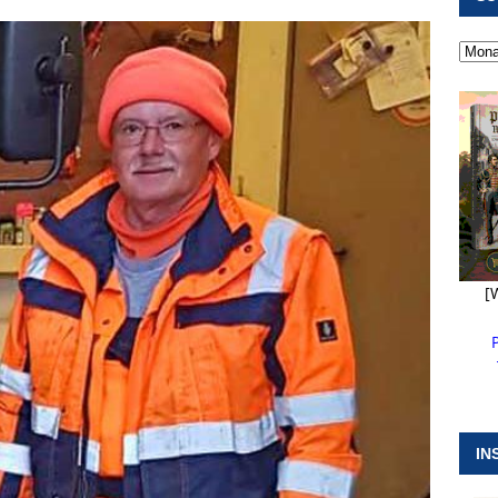
 ]
Pappenheim erlebt Hubert Aiwanger mit Botschaften die
ERANSTALTUNGEN
 ]
Kanonendonner und Pappenheimer Marsch für Hubert
RANSTALTUNGEN
 ]
Sommerabendmusik mit Pop und Musicalklängen in
KIRCHEN
[
IN