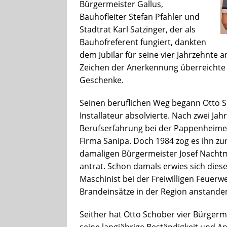
Bürgermeister Gallus,
Bauhofleiter Stefan Pfahler und
Stadtrat Karl Satzinger, der als
Bauhofreferent fungiert, dankten
dem Jubilar für seine vier Jahrzehnte 
Zeichen der Anerkennung überreichte
Geschenke.
Seinen beruflichen Weg begann Otto S
Installateur absolvierte. Nach zwei J
Berufserfahrung bei der Pappenheime
Firma Sanipa. Doch 1984 zog es ihn zu
damaligen Bürgermeister Josef Nacht
antrat. Schon damals erwies sich diese 
Maschinist bei der Freiwilligen Feuerw
Brandeinsätze in der Region anstande
Seither hat Otto Schober vier Bürgermei
seine langjährige Beständigkeit und An