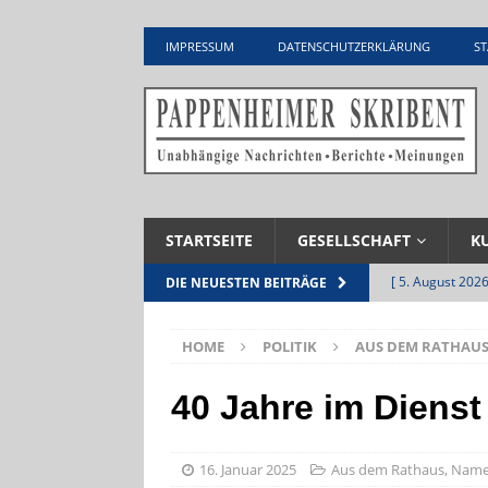
IMPRESSUM
DATENSCHUTZERKLÄRUNG
ST
STARTSEITE
GESELLSCHAFT
K
[ 5. August 2026
DIE NEUESTEN BEITRÄGE
UNTERNEHME
HOME
POLITIK
AUS DEM RATHAU
[ 5. August 2026
Zementwerk
40 Jahre im Diens
[ 4. August 2026
VERANSTALTU
16. Januar 2025
Aus dem Rathaus
,
Name