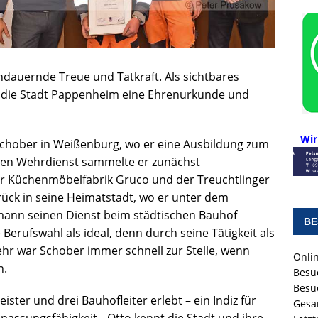
andauernde Treue und Tatkraft. Als sichtbares
 die Stadt Pappenheim eine Ehrenurkunde und
Wir
chober in Weißenburg, wo er eine Ausbildung zum
ahren Wehrdienst sammelte er zunächst
r Küchenmöbelfabrik Gruco und der Treuchtlinger
rück in seine Heimatstadt, wo er unter dem
mann seinen Dienst beim städtischen Bauhof
BE
Berufswahl als ideal, denn durch seine Tätigkeit als
ehr war Schober immer schnell zur Stelle, wenn
Onlin
n.
Besu
Besu
ster und drei Bauhofleiter erlebt – ein Indiz für
Gesa
passungsfähigkeit. „Otto kennt die Stadt und ihre