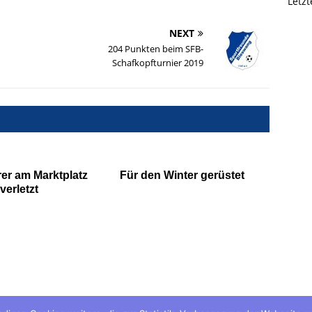
Letz
NEXT
204 Punkten beim SFB-
Schafkopfturnier 2019
er am Marktplatz
Für den Winter gerüstet
verletzt