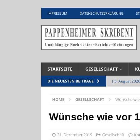
IMPRESSUM
DATENSCHUTZERKLÄRUNG
ST
STARTSEITE
GESELLSCHAFT
K
[ 5. August 2026
DIE NEUESTEN BEITRÄGE
UNTERNEHME
HOME
GESELLSCHAFT
Wünsche wie 
[ 5. August 2026
Zementwerk
Wünsche wie vor 1
[ 4. August 2026
VERANSTALTU
31. Dezember 2019
Gesellschaft
Ko