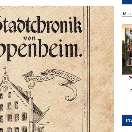
 ]
Pappenheim erlebt Hubert Aiwanger mit Botschaften die
ERANSTALTUNGEN
 ]
Kanonendonner und Pappenheimer Marsch für Hubert
RANSTALTUNGEN
 ]
Sommerabendmusik mit Pop und Musicalklängen in
KIRCHEN
[
IN