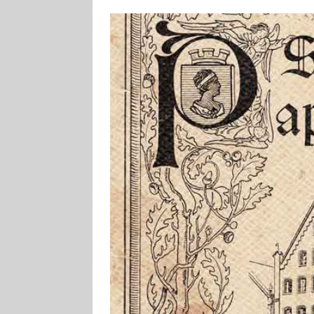
[ 4. August 2026
ankommen
V
[ 4. August 2026
Aiwanger
VE
[ 7. August 2026
Pappenheim