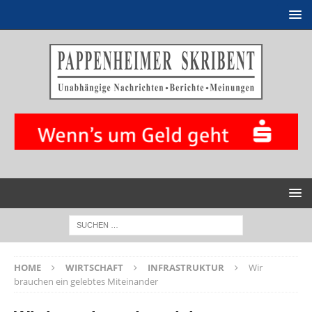
HOME
WIRTSCHAFT
INFRASTRUKTUR
Wir
brauchen ein gelebtes Miteinander