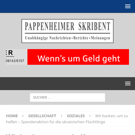
HOME
GESELLSCHAFT
SOZIALES
Wir backen, um zu
helfen – Spendenaktion für die ukrainischen Flüchtlinge