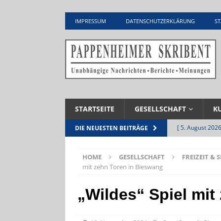
IMPRESSUM
DATENSCHUTZERKLÄRUNG
ST
STARTSEITE
GESELLSCHAFT
K
[ 5. August 2026
DIE NEUESTEN BEITRÄGE
UNTERNEHME
HOME
GESELLSCHAFT
FREIZEIT & 
[ 5. August 2026
mit zehn Toren in Bieswang
Zementwerk
„Wildes“ Spiel mit
[ 4. August 2026
VERANSTALTU