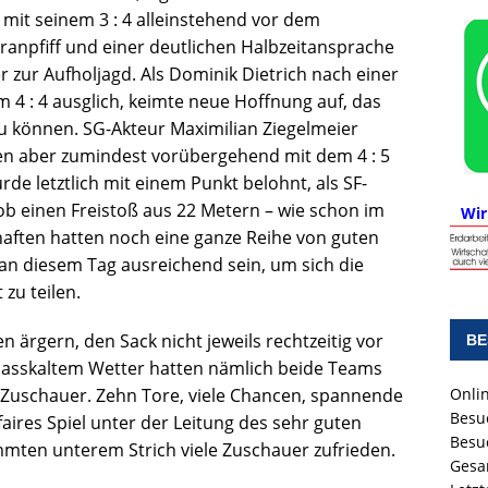
s mit seinem 3 : 4 alleinstehend vor dem
anpfiff und einer deutlichen Halbzeitansprache
r zur Aufholjagd. Als Dominik Dietrich nach einer
 4 : 4 ausglich, keimte neue Hoffnung auf, das
zu können. SG-Akteur Maximilian Ziegelmeier
en aber zumindest vorübergehend mit dem 4 : 5
urde letztlich mit einem Punkt belohnt, als SF-
b einen Freistoß aus 22 Metern – wie schon im
Wir
haften hatten noch eine ganze Reihe von guten
 an diesem Tag ausreichend sein, um sich die
 zu teilen.
n ärgern, den Sack nicht jeweils rechtzeitig vor
BE
 nasskaltem Wetter hatten nämlich beide Teams
ie Zuschauer. Zehn Tore, viele Chancen, spannende
Onlin
Besu
ires Spiel unter der Leitung des sehr guten
Besu
mmten unterem Strich viele Zuschauer zufrieden.
Gesa