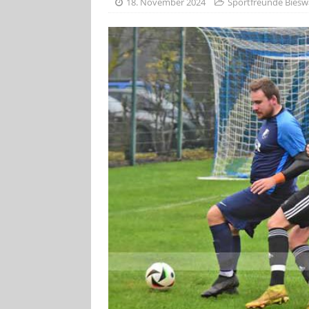
18. November 2024
Sportfreunde Bies
[ 4. August 2026
ankommen
V
[ 4. August 2026
Aiwanger
VE
[ 7. August 2026
Pappenheim