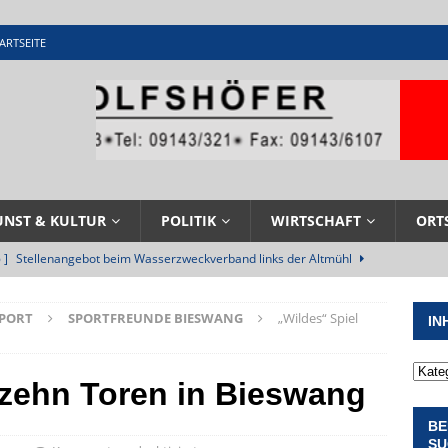
ARTSEITE
UNST & KULTUR
POLITIK
WIRTSCHAFT
ORT
 ]
Stellenangebot beim Wasserzweckverband links der Altmühl
N
SPORT
SPORTFREUNDE BIESWANG
„Wildes“ Spiel
IN
 ]
Feuerwehr Pappenheim im Einsatz bei Brand im Solnhofener
EHRENAMT
 zehn Toren in Bieswang
 ]
Militärgeschichte paddelt in Pappenheim bis heute mit
BE
NGEN
SU