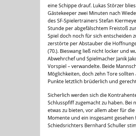
eine Schippe drauf. Lukas Störzer blie
Gästekeeper zwei Minuten nach Wieder
des SF-Spielertrainers Stefan Kiermeye
Stunde per abgefälschtem Freistoß zum
Spiel doch noch für sich entscheiden 
zerstörte per Abstauber die Hoffnung
(70.). Bieswang ließ nicht locker und w
Abwehrchef und Spielmacher Janik Jako
Vorspiel – verwandelte. Beide Mannsc
Möglichkeiten, doch zehn Tore sollten
Punkte letztlich brüderlich und gerecht
Sicherlich werden sich die Kontrahente
Schlusspfiff zugemacht zu haben. Bei
etwas zu bieten, vor allem aber für d
Momente und ein insgesamt gesehen fa
Schiedsrichters Bernhard Schuller sti