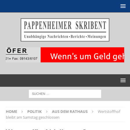
HOME
POLITIK
AUS DEM RATHAUS
Wertstoffhof
bleibt am Samstag geschlossen