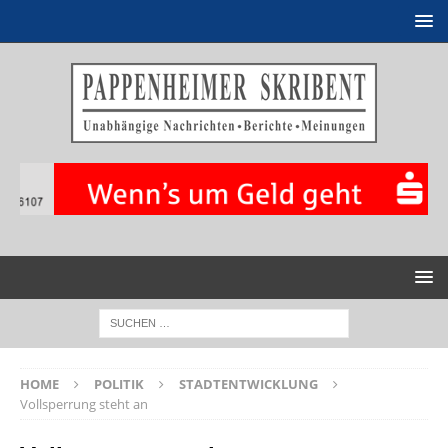
HOME
POLITIK
STADTENTWICKLUNG
Vollsperrung steht an