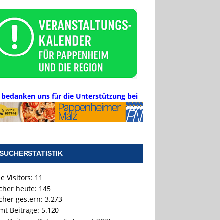
 bedanken uns für die Unterstützung bei
SUCHERSTATISTIK
e Visitors:
11
cher heute:
145
cher gestern:
3.273
mt Beiträge:
5.120