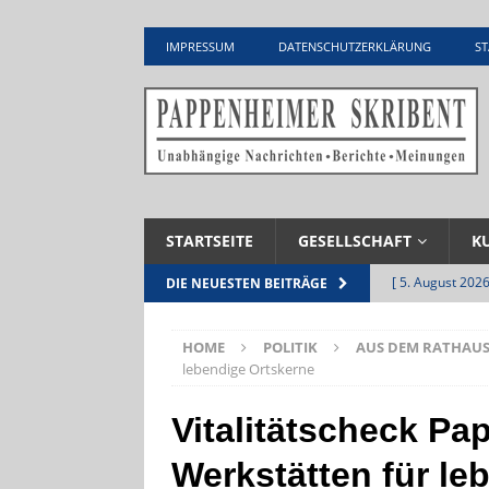
IMPRESSUM
DATENSCHUTZERKLÄRUNG
ST
STARTSEITE
GESELLSCHAFT
K
[ 5. August 2026
DIE NEUESTEN BEITRÄGE
Zementwerk
HOME
POLITIK
AUS DEM RATHAU
[ 4. August 2026
lebendige Ortskerne
VERANSTALTU
Vitalitätscheck Pa
[ 4. August 2026
Werkstätten für le
ankommen
V