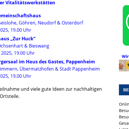
er Vitalitätswerkstätten
emeinschaftshaus
 Geislohe, Göhren, Neudorf & Osterdorf
2025, 19.00 Uhr
haus „Zur Huck“
e Ochsenhart & Bieswang
 2025, 19.00 Uhr
Wir
rgersaal im Haus des Gastes, Pappenheim
e Zimmern, Übermatzhofen & Stadt Pappenheim
2025, 19.00 Uhr
eilnahme und viele gute Ideen zur nachhaltigen
BE
rtsteile.
Onlin
Besu
Besu
Gesa