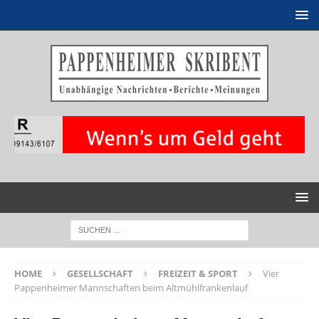
HOME
GESELLSCHAFT
FREIZEIT & SPORT
Vier
Pappenheimer Mannschaften beim Altmühlfrankenlauf