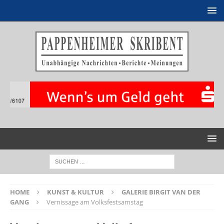
HOME
KUNST & KULTUR
GALERIE BIRGIT VAN DER
GANG
Vernissage am Volksfestsamstag