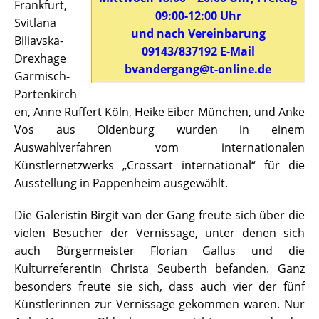
Frankfurt,
09:00-12:00 Uhr
Svitlana
und nach Vereinbarung
Biliavska-
09143/837192 E-Mail
Drexhage
bvandergang@t-online.de
Garmisch-
Partenkirch
en, Anne Ruffert Köln, Heike Eiber München, und Anke
Vos aus Oldenburg wurden in einem
Auswahlverfahren vom internationalen
Künstlernetzwerks „Crossart international“ für die
Ausstellung in Pappenheim ausgewählt.
Die Galeristin Birgit van der Gang freute sich über die
vielen Besucher der Vernissage, unter denen sich
auch Bürgermeister Florian Gallus und die
Kulturreferentin Christa Seuberth befanden. Ganz
besonders freute sie sich, dass auch vier der fünf
Künstlerinnen zur Vernissage gekommen waren. Nur