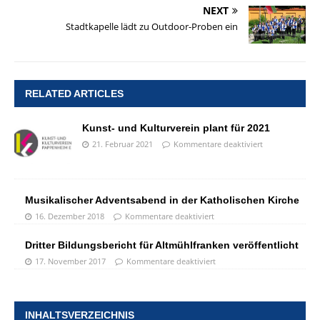
NEXT
Stadtkapelle lädt zu Outdoor-Proben ein
RELATED ARTICLES
Kunst- und Kulturverein plant für 2021
21. Februar 2021
Kommentare deaktiviert
Musikalischer Adventsabend in der Katholischen Kirche
16. Dezember 2018
Kommentare deaktiviert
Dritter Bildungsbericht für Altmühlfranken veröffentlicht
17. November 2017
Kommentare deaktiviert
INHALTSVERZEICHNIS