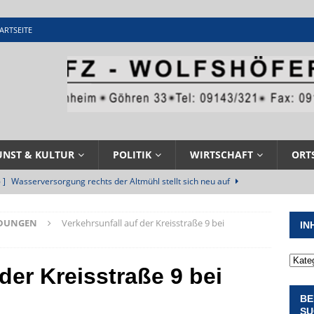
ARTSEITE
UNST & KULTUR
POLITIK
WIRTSCHAFT
ORT
 ]
Wasserversorgung rechts der Altmühl stellt sich neu auf
R
LDUNGEN
Verkehrsunfall auf der Kreisstraße 9 bei
IN
 ]
Sommerabendmusik mit Pop und Musicalklängen in
KIRCHEN
der Kreisstraße 9 bei
 ]
Stellenangebot beim Wasserzweckverband links der Altmühl
BE
N
SU