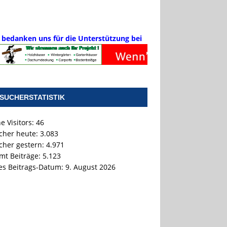
 bedanken uns für die Unterstützung bei
SUCHERSTATISTIK
e Visitors:
46
cher heute:
3.083
cher gestern:
4.971
mt Beiträge:
5.123
tes Beitrags-Datum:
9. August 2026