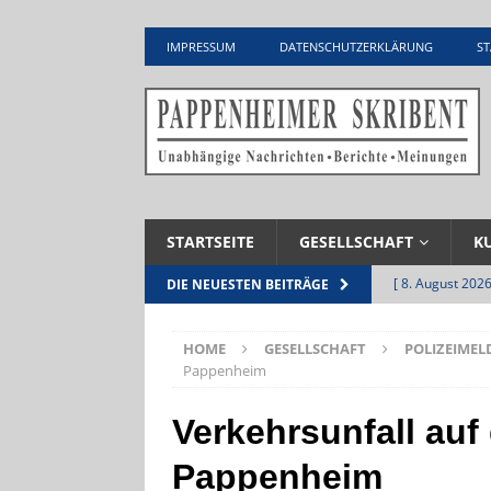
IMPRESSUM
DATENSCHUTZERKLÄRUNG
ST
STARTSEITE
GESELLSCHAFT
K
[ 8. August 2026
DIE NEUESTEN BEITRÄGE
INFRASTRUKTU
HOME
GESELLSCHAFT
POLIZEIME
[ 7. August 2026
Pappenheim
Pappenheim
Verkehrsunfall auf 
[ 5. August 2026
Pappenheim
UNTERNEHME