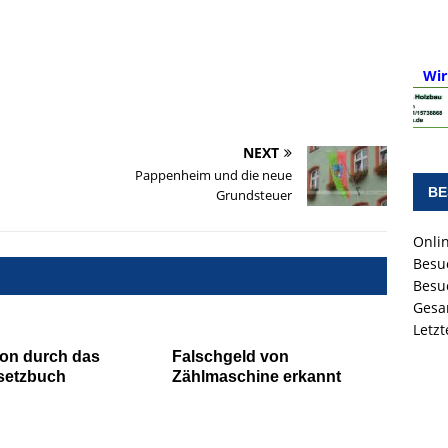
Wir
NEXT
Pappenheim und die neue
BE
Grundsteuer
Onlin
Besu
Besu
Gesa
Letz
on durch das
Falschgeld von
setzbuch
Zählmaschine erkannt