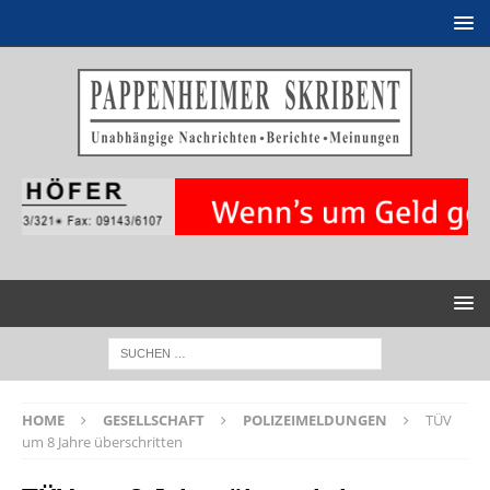
HOME
GESELLSCHAFT
POLIZEIMELDUNGEN
TÜV
um 8 Jahre überschritten