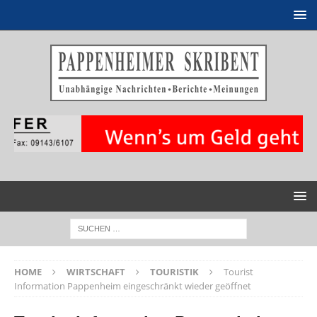
HOME
WIRTSCHAFT
TOURISTIK
Tourist
Information Pappenheim eingeschränkt wieder geöffnet