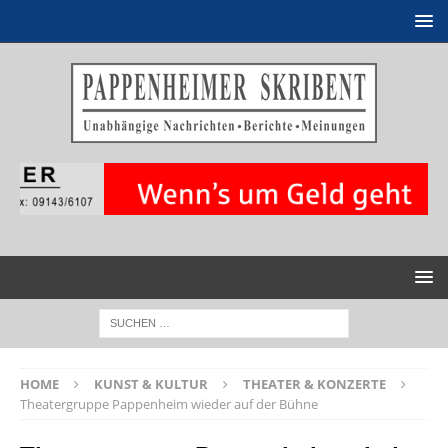
HOME
KUNST & KULTUR
THEATER & KONZERTE
Theatergruppe Pappenheim wieder auf der Bühne