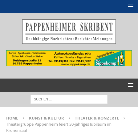
HOME
KUNST & KULTUR
THEATER & KONZERTE
Theatergruppe Pappenheim feiert 30-jähriges Jubiläum im
Kronensaal