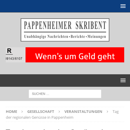
HOME
GESELLSCHAFT
VERANSTALTUNGEN
Tag
der regionalen Genüsse in Pappenheim