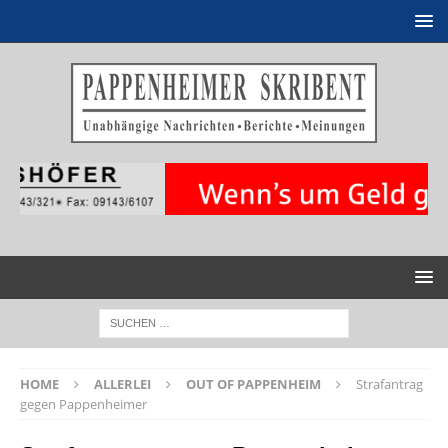
HOME
ALLERLEI
OUT OF PAPPENHEIM
Strafantrag
gegen Pappenheimer