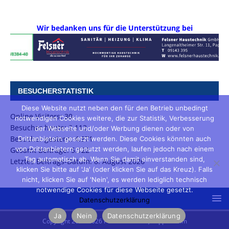
Wir bedanken uns für die Unterstützung bei
BESUCHERSTATISTIK
Diese Website nutzt neben den für den Betrieb unbedingt
Online Visitors:
30
notwendigen Cookies weitere, die zur Statistik, Verbesserung
Besucher heute:
2.113
der Webseite und/oder Werbung dienen oder von
Besucher gestern:
4.971
Drittanbietern gesetzt werden. Diese Cookies könnten auch
von Drittanbietern genutzt werden, laufen jedoch nach einem
Gesamt Beiträge:
5.122
Tag automatisch ab. Wenn Sie damit einverstanden sind,
Letztes Beitrags-Datum:
8. August 2026
klicken Sie bitte auf 'Ja' (oder klicken Sie auf das Kreuz). Falls
nicht, klicken Sie auf 'Nein', es werden lediglich technisch
notwendige Cookies für diese Webseite gesetzt.
Datenschutzerklärung
Ja
Nein
Datenschutzerklärung
Copyright 2003-2026 Peter Prusakow, Pappenheim