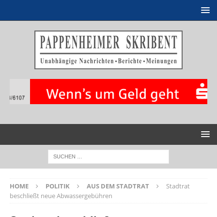
HOME
POLITIK
AUS DEM STADTRAT
Stadtrat
beschließt neue Abwassergebühren