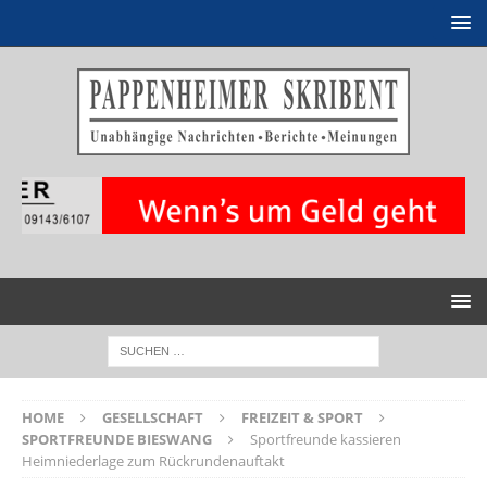
HOME
GESELLSCHAFT
FREIZEIT & SPORT
SPORTFREUNDE BIESWANG
Sportfreunde kassieren
Heimniederlage zum Rückrundenauftakt