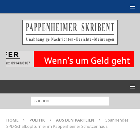
HOME
POLITIK
AUS DEN PARTEIEN
Spannendes
SPD-Schafkopfturnier im Pappenheimer Schützenhaus