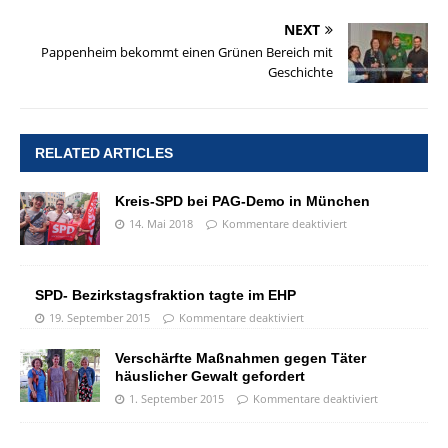
NEXT
Pappenheim bekommt einen Grünen Bereich mit
Geschichte
RELATED ARTICLES
Kreis-SPD bei PAG-Demo in München
14. Mai 2018
Kommentare deaktiviert
SPD- Bezirkstagsfraktion tagte im EHP
19. September 2015
Kommentare deaktiviert
Verschärfte Maßnahmen gegen Täter
häuslicher Gewalt gefordert
1. September 2015
Kommentare deaktiviert