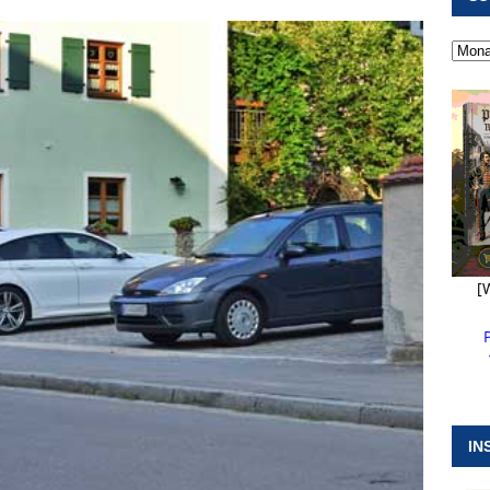
 ]
Kanonendonner und Pappenheimer Marsch für Hubert
RANSTALTUNGEN
 ]
Neue Naturparkführer verstärken das Angebot im Altmühltal
 ]
Stellenangebot beim Wasserzweckverband links der Altmühl
N
[
IN