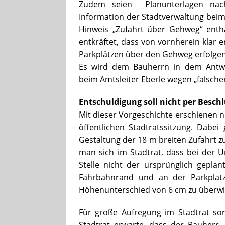
Zudem seien Planunterlagen nach
Information der Stadtverwaltung bei
Hinweis „Zufahrt über Gehweg“ enth
entkräftet, dass von vornherein klar e
Parkplätzen über den Gehweg erfolgen 
Es wird dem Bauherrn in dem Antwo
beim Amtsleiter Eberle wegen „falsch
Entschuldigung soll nicht per Besch
Mit dieser Vorgeschichte erschienen 
öffentlichen Stadtratssitzung. Dabe
Gestaltung der 18 m breiten Zufahrt z
man sich im Stadtrat, dass bei der
Stelle nicht der ursprünglich gepl
Fahrbahnrand und an der Parkplat
Höhenunterschied von 6 cm zu überw
Für große Aufregung im Stadtrat so
Stadtrat erwarte, dass der Bauherr „