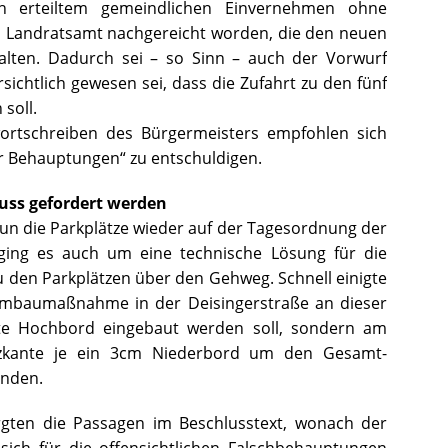
 erteiltem gemeindlichen Einvernehmen ohne
m Landratsamt nachgereicht worden, die den neuen
alten. Dadurch sei – so Sinn – auch der Vorwurf
rsichtlich gewesen sei, dass die Zufahrt zu den fünf
soll.
rtschreiben des Bürgermeisters empfohlen sich
er Behauptungen“ zu entschuldigen.
luss gefordert werden
nun die Parkplätze wieder auf der Tagesordnung der
i ging es auch um eine technische Lösung für die
u den Parkplätzen über den Gehweg. Schnell einigte
 Umbaumaßnahme in der Deisingerstraße an dieser
ante Hochbord eingebaut werden soll, sondern am
zkante je ein 3cm Niederbord um den Gesamt-
inden.
rgten die Passagen im Beschlusstext, wonach der
sich für die offensichtlichen Falschbehauptungen