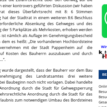
ch einer kontrovers geführten Diskussion (wir haben
trat dieses Überfahrtsrecht mit 8: 6 Stimmen
ung hat der Stadtrat in einem weiteren 8:6 Beschluss
e erforderliche Absenkung des Gehweges und des
 der 5 Parkplätze als Mehrkosten, erhoben werden
s ist nämlich als Auflage im Genehmigungsbescheid
n dem es heißt: „Die vorhandenen Hochbordsteine
Wir
invernehmen mit der Stadt Pappenheim auf die
e auf Kosten des Bauherrn auszubauen und durch
……“.
ng wurde dargestellt, dass der Bauherr vor dem Bau
BE
nehmigung des Landratsamtes drei weitere
ei Baubeginn noch nicht vorlagen. Dabei handelte
Onlin
e Anordnung durch die Stadt für Gehwegsperrung
Besu
hrsrechtliche Anordnung durch die Stadt für das
Besu
rlaubnis zum notwendigen Umbau des Bordsteines
Gesa