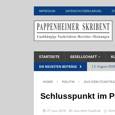
IMPRESSUM
DATENSCHUTZERKLÄRUNG
ST
STARTSEITE
GESELLSCHAFT
K
[ 5. August 2026
DIE NEUESTEN BEITRÄGE
Zementwerk
HOME
POLITIK
AUS DEM STADTRA
[ 4. August 2026
VERANSTALTU
Schlusspunkt im Pa
[ 4. August 2026
ankommen
V
27. Juni 2018
Aus dem Stadtrat
Kom