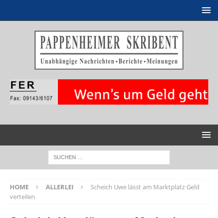
HOME
ALLERLEI
Scheich Uwe lässt am Marktplatz Geld
verteilen