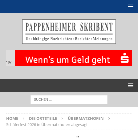
HOME
DIE ORTSTEILE
ÜBERMATZHOFEN
Schäferfest 2026 in Übermatzhofen abgesagt