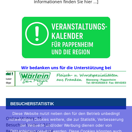
Informationen finden Sie hier ...]
Wir bedanken uns für die Unterstützung bei
BESUCHERSTATISTIK
Diese Website nutzt neben den für den Betrieb unbedingt
Online Visitors:
15
notwendigen Cookies weitere, die zur Statistik, Verbesserung
Besucher heute:
1.244
der Webseite und/oder Werbung dienen oder von
Besucher gestern:
3.268
Drittanbietern gesetzt werden. Diese Cookies könnten auch