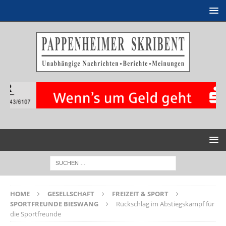
HOME
GESELLSCHAFT
FREIZEIT & SPORT
SPORTFREUNDE BIESWANG
Rückschlag im Abstiegskampf für
die Sportfreunde