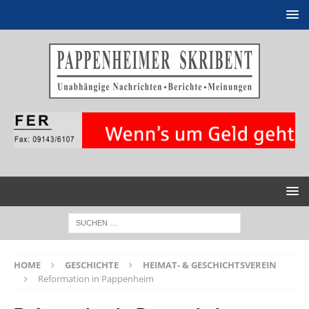
HOME
GESCHICHTE
HEIMAT- & GESCHICHTSVEREIN
Reformation in Pappenheim