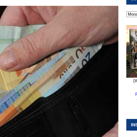
 ]
Kanonendonner und Pappenheimer Marsch für Hubert
RANSTALTUNGEN
 ]
Neue Naturparkführer verstärken das Angebot im Altmühltal
 ]
Stellenangebot beim Wasserzweckverband links der Altmühl
N
[
IN