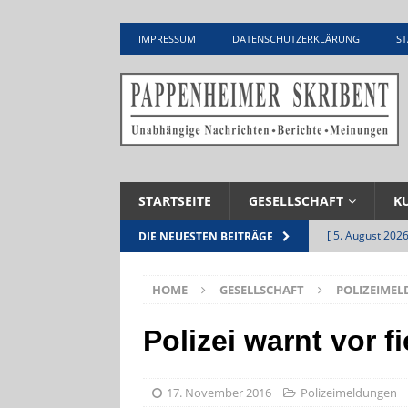
IMPRESSUM
DATENSCHUTZERKLÄRUNG
ST
STARTSEITE
GESELLSCHAFT
K
[ 5. August 2026
DIE NEUESTEN BEITRÄGE
Zementwerk
HOME
GESELLSCHAFT
POLIZEIME
[ 4. August 2026
VERANSTALTU
Polizei warnt vor 
[ 4. August 2026
ankommen
V
17. November 2016
Polizeimeldungen