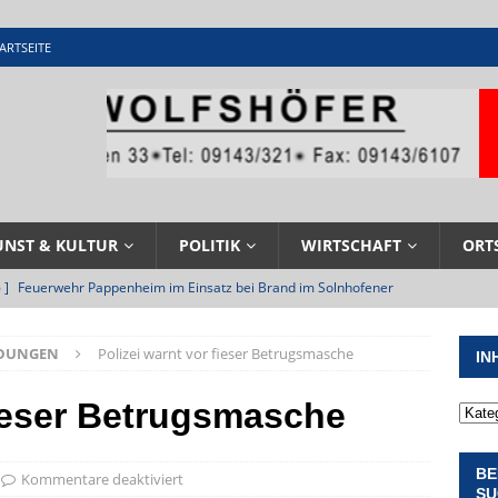
ARTSEITE
UNST & KULTUR
POLITIK
WIRTSCHAFT
ORT
 ]
Feuerwehr Pappenheim im Einsatz bei Brand im Solnhofener
EHRENAMT
LDUNGEN
Polizei warnt vor fieser Betrugsmasche
IN
 ]
Militärgeschichte paddelt in Pappenheim bis heute mit
NGEN
fieser Betrugsmasche
 ]
Pappenheim erlebt Hubert Aiwanger mit Botschaften die
BE
ERANSTALTUNGEN
Kommentare deaktiviert
SU