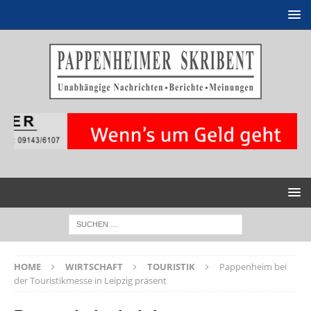
HOME
WIRTSCHAFT
TOURISTIK
Pappenheim bei
der Touristikmesse in Leipzig präsent