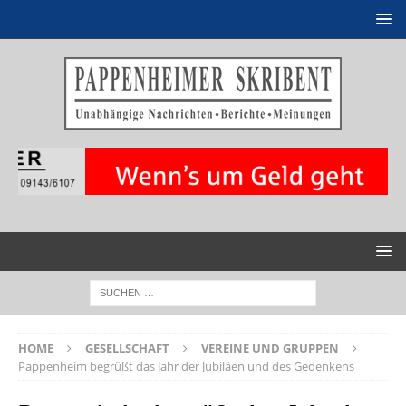
HOME
GESELLSCHAFT
VEREINE UND GRUPPEN
Pappenheim begrüßt das Jahr der Jubiläen und des Gedenkens