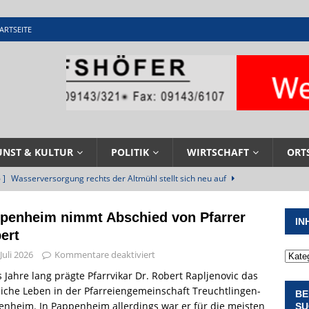
ARTSEITE
UNST & KULTUR
POLITIK
WIRTSCHAFT
ORT
 ]
Wasserversorgung rechts der Altmühl stellt sich neu auf
R
penheim nimmt Abschied von Pfarrer
IN
 ]
Sommerabendmusik mit Pop und Musicalklängen in
ert
KIRCHEN
 Juli 2026
Kommentare deaktiviert
 ]
Stellenangebot beim Wasserzweckverband links der Altmühl
 Jahre lang prägte Pfarrvikar Dr. Robert Rapljenovic das
liche Leben in der Pfarreiengemeinschaft Treuchtlingen-
BE
N
nheim. In Pappenheim allerdings war er für die meisten
SU