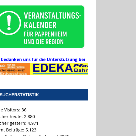
 bedanken uns für die Unterstützung bei
SUCHERSTATISTIK
e Visitors:
36
cher heute:
2.880
cher gestern:
4.971
mt Beiträge:
5.123