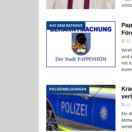
[ 5. August 2026
schli
Zementwerk
Pap
[ 4. August 2026
AUS DEM RATHAUS
För
VERANSTALTU
23.
[ 9. August 2026
Verei
und B
mit I
Kom
Kra
POLIZEIMELDUNGEN
verl
23.
Ein 6
Mittw
verle