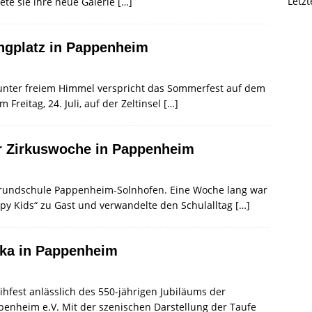
Letz
ete sie ihre neue Galerie
[…]
gplatz in Pappenheim
 unter freiem Himmel verspricht das Sommerfest auf dem
reitag, 24. Juli, auf der Zeltinsel
[…]
er Zirkuswoche in Pappenheim
r Grundschule Pappenheim-Solnhofen. Eine Woche lang war
py Kids“ zu Gast und verwandelte den Schulalltag
[…]
ika in Pappenheim
hfest anlässlich des 550-jährigen Jubiläums der
ppenheim e.V. Mit der szenischen Darstellung der Taufe