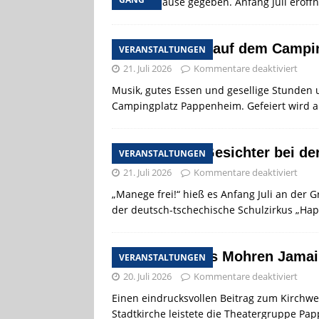
neues Zuhause gegeben. Anfang Juli eröffn
Sommerfest auf dem Campin
VERANSTALTUNGEN
21. Juli 2026
Kommentare deaktiviert
Musik, gutes Essen und gesellige Stunden
Campingplatz Pappenheim. Gefeiert wird am F
Strahlende Gesichter bei d
VERANSTALTUNGEN
21. Juli 2026
Kommentare deaktiviert
„Manege frei!“ hieß es Anfang Juli an de
der deutsch-tschechische Schulzirkus „Hap
Die Taufe des Mohren Jama
VERANSTALTUNGEN
20. Juli 2026
Kommentare deaktiviert
Einen eindrucksvollen Beitrag zum Kirchwei
Stadtkirche leistete die Theatergruppe Pa