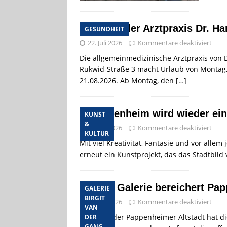
Urlaub der Arztpraxis Dr. 
GESUNDHEIT
22. Juli 2026
Kommentare deaktiviert
Die allgemeinmedizinische Arztpraxis von 
Rukwid-Straße 3 macht Urlaub von Montag, d
21.08.2026. Ab Montag, den
[…]
Pappenheim wird wieder ein
KUNST
&
22. Juli 2026
Kommentare deaktiviert
KULTUR
Mit viel Kreativität, Fantasie und vor all
erneut ein Kunstprojekt, das das Stadtbild
Neue Galerie bereichert Pap
GALERIE
BIRGIT
21. Juli 2026
Kommentare deaktiviert
VAN
Mitten in der Pappenheimer Altstadt hat die
DER
GANG