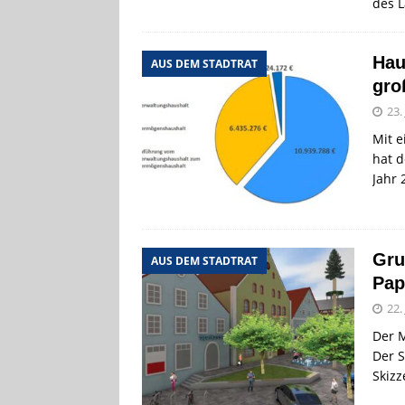
des 
Hau
AUS DEM STADTRAT
gro
23.
Mit 
hat d
Jahr 
Gru
AUS DEM STADTRAT
Pap
22.
Der M
Der S
Skiz