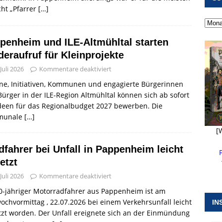
 ]
Feuerwehr Pappenheim im Einsatz bei Brand im Solnhofener
cht „Pfarrer
[…]
EHRENAMT
penheim und ILE-Altmühltal starten
 ]
Militärgeschichte paddelt in Pappenheim bis heute mit
deraufruf für Kleinprojekte
NGEN
 Juli 2026
Kommentare deaktiviert
 ]
Langen Nacht der Feuerwehr in Pappenheim
EHRENAMT
ne, Initiativen, Kommunen und engagierte Bürgerinnen
ürger in der ILE-Region Altmühltal können sich ab sofort
deen für das Regionalbudget 2027 bewerben. Die
munale
[…]
[
dfahrer bei Unfall in Pappenheim leicht
etzt
 Juli 2026
Kommentare deaktiviert
0-jähriger Motorradfahrer aus Pappenheim ist am
ochvormittag , 22.07.2026 bei einem Verkehrsunfall leicht
IN
tzt worden. Der Unfall ereignete sich an der Einmündung