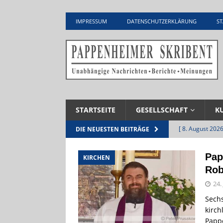
IMPRESSUM
DATENSCHUTZERKLÄRUNG
ST
STARTSEITE
GESELLSCHAFT
K
[ 8. August 2026
DIE NEUESTEN BEITRÄGE
INFRASTRUKTU
Pap
KIRCHEN
[ 7. August 2026
Rob
Pappenheim
24.
[ 5. August 2026
Sechs
kirch
UNTERNEHME
Pappe