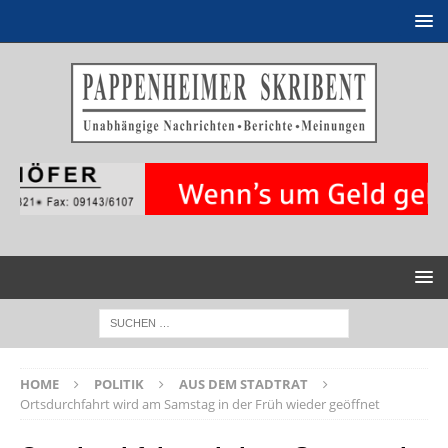
HOME
POLITIK
AUS DEM STADTRAT
Ortsdurchfahrt wird am Samstag in der Früh wieder geöffnet