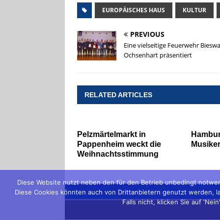
EUROPÄISCHES HAUS
KULTUR
PREVIOUS
Eine vielseitige Feuerwehr Biesw
Ochsenhart präsentiert
RELATED ARTICLES
Pelzmärtelmarkt in
Hambur
Pappenheim weckt die
Musiker
Weihnachtsstimmung
Diese Website nutzt neben den für den Betrieb unbedingt notwen
Diese Cookies könnten auch von Drittanbietern genutzt werden, lau
Falls nicht, klicken Sie auf 'N