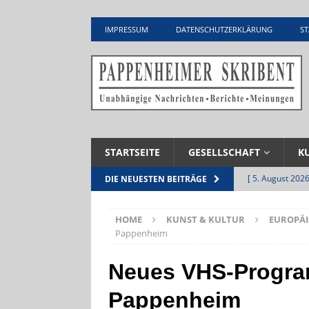
IMPRESSUM
DATENSCHUTZERKLÄRUNG
ST
STARTSEITE
GESELLSCHAFT
K
[ 5. August 2026
DIE NEUESTEN BEITRÄGE
UNTERNEHME
HOME
KUNST & KULTUR
EUROPÄI
[ 5. August 2026
Pappenheim
Zementwerk
Neues VHS-Program
[ 4. August 2026
Pappenheim
VERANSTALTU