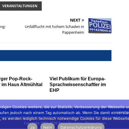
VERANSTALTUNGEN
NEXT
ang-
Unfallflucht mit hohem Schaden in
Pappenheim
ger Pop-Rock-
Viel Publikum für Europa-
 im Haus Altmühltal
Sprachwissenschaftler im
EHP
digen Cookies weitere, die zur Statistik, Verbesserung der Webseite 
IMPRES
fen jedoch nach einem Tag automatisch ab. Wenn Sie damit einverstanden 
ein', es werden lediglich technisch notwendige Cookies für diese Webseit
Copyright 2003-2026 Peter Prusakow, Pappenheim
Ja
Nein
Datenschutzerklärung