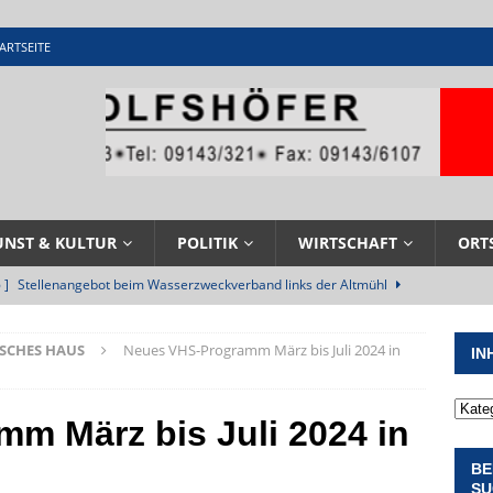
ARTSEITE
UNST & KULTUR
POLITIK
WIRTSCHAFT
ORT
 ]
Stellenangebot beim Wasserzweckverband links der Altmühl
N
SCHES HAUS
Neues VHS-Programm März bis Juli 2024 in
IN
 ]
Feuerwehr Pappenheim im Einsatz bei Brand im Solnhofener
EHRENAMT
m März bis Juli 2024 in
 ]
Militärgeschichte paddelt in Pappenheim bis heute mit
BE
NGEN
SU