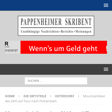
HOME
DIE ORTSTEILE
OSTERDORF
Mountainbiker
des SVO auf Tour nach Pottenstein