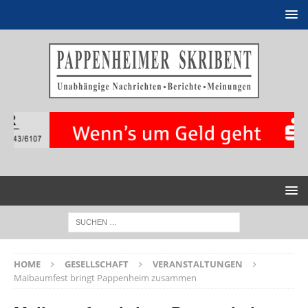
HOME
GESELLSCHAFT
VERANSTALTUNGEN
Maibaumfest bringt Pappenheim zusammen