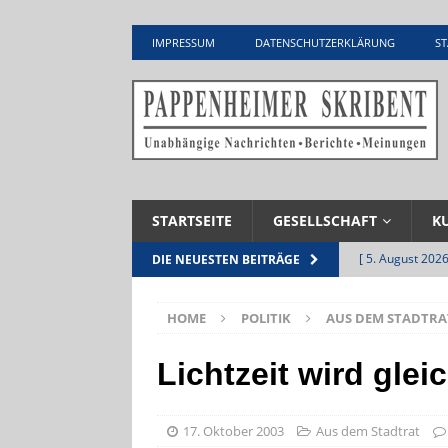
IMPRESSUM
DATENSCHUTZERKLÄRUNG
ST
STARTSEITE
GESELLSCHAFT
K
[ 5. August 2026
DIE NEUESTEN BEITRÄGE
Zementwerk
HOME
POLITIK
AUS DEM STADTRA
[ 4. August 2026
VERANSTALTU
Lichtzeit wird glei
[ 4. August 2026
ankommen
V
17. Oktober 2003
Aus dem Stadtrat