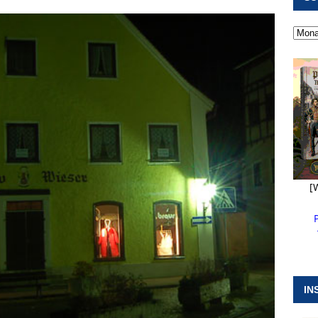
 ]
Kanonendonner und Pappenheimer Marsch für Hubert
RANSTALTUNGEN
 ]
Neue Naturparkführer verstärken das Angebot im Altmühltal
 ]
Stellenangebot beim Wasserzweckverband links der Altmühl
N
[
IN