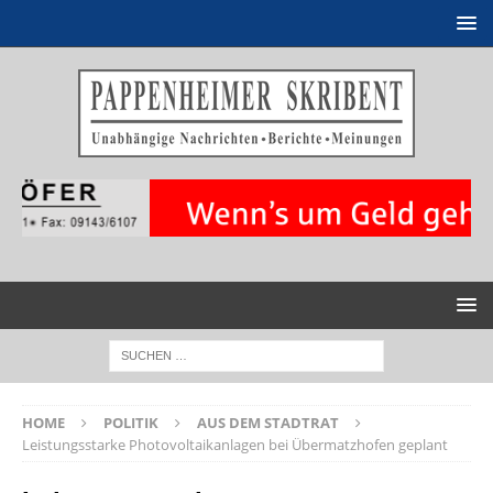
HOME
POLITIK
AUS DEM STADTRAT
Leistungsstarke Photovoltaikanlagen bei Übermatzhofen geplant