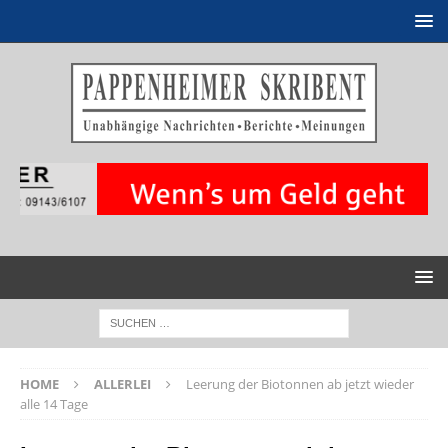
HOME
ALLERLEI
Leerung der Biotonnen ab jetzt wieder
alle 14 Tage