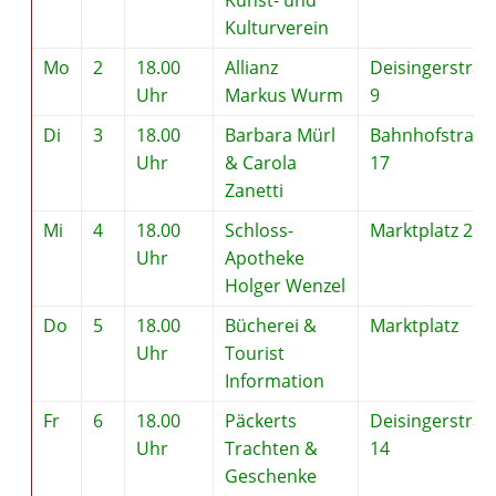
Kulturverein
Mo
2
18.00
Allianz
Deisingerstraß
Uhr
Markus Wurm
9
Di
3
18.00
Barbara Mürl
Bahnhofstraße
Uhr
& Carola
17
Zanetti
Mi
4
18.00
Schloss-
Marktplatz 2
Uhr
Apotheke
Holger Wenzel
Do
5
18.00
Bücherei &
Marktplatz
Uhr
Tourist
Information
Fr
6
18.00
Päckerts
Deisingerstraß
Uhr
Trachten &
14
Geschenke