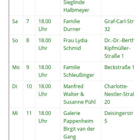
Sieglinde
Halbmeyer
Sa
7
18.00
Familie
Graf-Carl-Stra
Uhr
Durner
32
So
8
18.00
Frau Lydia
Dr.-Dr.-Bertha-
Uhr
Schmid
Kipfmüller-
Straße 1
Mo
9
18.00
Familie
Beckstraße 16
Uhr
Schleußinger
Di
10
18.00
Manfred
Charlotte-
Uhr
Walter &
Nestler-Straße
Susanne Pühl
20
Mi
11
18.00
Galerie
Deisingerstraß
Uhr
Pappenheim
5
Birgit van der
Gang