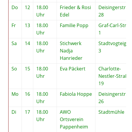
Do
12
18.00
Frieder & Rosi
Deisingerstraß
Uhr
Edel
28
Fr
13
18.00
Familie Popp
Graf-Carl-Stra
Uhr
1
Sa
14
18.00
Stichwerk
Stadtvogteigas
Uhr
Nadja
3
Hanrieder
So
15
18.00
Eva Päckert
Charlotte-
Uhr
Nestler-Straße
19
Mo
16
18.00
Fabiola Hoppe
Deisingerstraß
Uhr
26
Di
17
18.00
AWO
Stadtmühle
Uhr
Ortsverein
Pappenheim