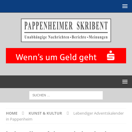
HOME
KUNST & KULTUR
Lebendiger Adventskalender
in Pappenheim